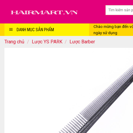
Skip
to
content
Chào mừng bạn đến với
DANH MỤC SẢN PHẨM
ngày sử dụng
Trang chủ
/
Lược YS PARK
/
Lược Barber