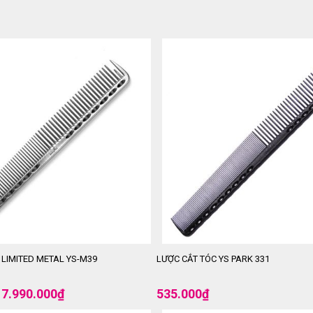
 LIMITED METAL YS-M39
LƯỢC CẮT TÓC YS PARK 331
7.990.000
₫
535.000
₫