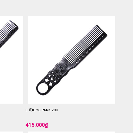
LƯỢC YS PARK 280
415.000
₫