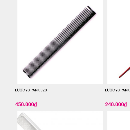
LƯỢC YS PARK 320
LƯỢC YS PARK
450.000
₫
240.000
₫