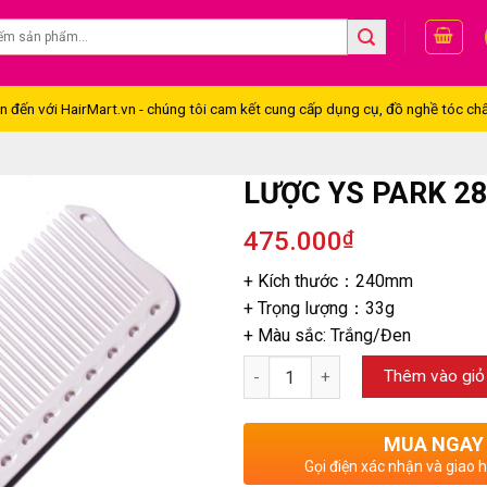
đến với HairMart.vn - chúng tôi cam kết cung cấp dụng cụ, đồ nghề tóc chấ
LƯỢC YS PARK 2
475.000
₫
+ Kích thước：240mm
+ Trọng lượng：33g
+ Màu sắc: Trắng/Đen
Thêm vào giỏ
MUA NGAY
Gọi điện xác nhận và giao 