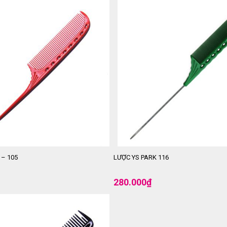
 – 105
LƯỢC YS PARK 116
280.000
₫