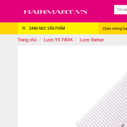
Skip
to
content
Chào mừng bạn 
DANH MỤC SẢN PHẨM
Trang chủ
/
Lược YS PARK
/
Lược Barber