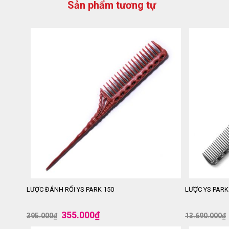
Sản phẩm tương tự
-10%
-42%
LƯỢC ĐÁNH RỐI YS PARK 150
LƯỢC YS PARK
355.000
₫
395.000
₫
13.690.000
₫