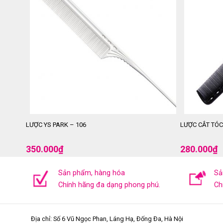
LƯỢC YS PARK – 106
LƯỢC CẮT TÓC
350.000
₫
280.000
₫
Sản phẩm, hàng hóa
Sả
Chính hãng đa dạng phong phú.
Ch
Địa chỉ: Số 6 Vũ Ngọc Phan, Láng Hạ, Đống Đa, Hà Nội