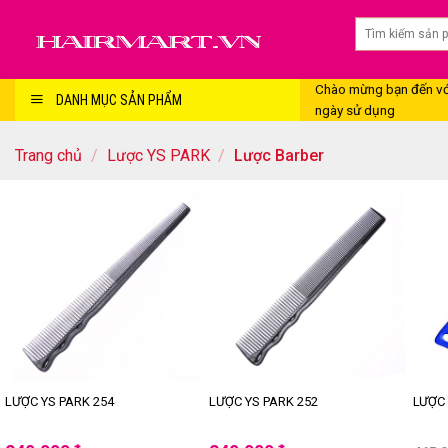
Skip
to
content
Chào mừng bạn đến với
DANH MỤC SẢN PHẨM
ngày sử dụng
Trang chủ
/
Lược YS PARK
/
Lược Barber
-
LƯỢC YS PARK 254
LƯỢC YS PARK 252
LƯỢC 