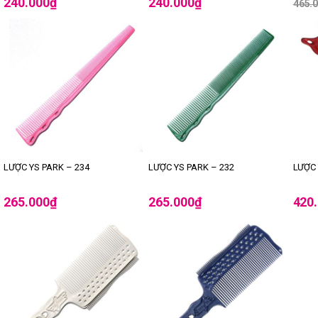
240.000
₫
240.000
₫
465.
LƯỢC YS PARK – 234
LƯỢC YS PARK – 232
LƯỢC 
265.000
₫
265.000
₫
420
-12%
-12%