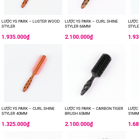
LƯỢC YS PARK – LUSTER WOOD
LƯỢC YS PARK – CURL SHINE
LƯỢC 
STYLER
STYLER 66MM
STYL
1.935.000
₫
2.100.000
₫
1.9
LƯỢC YS PARK – CURL SHINE
LƯỢC YS PARK – CARBON TIGER
LƯỢC 
STYLER 40MM
BRUSH 65MM
51M
1.325.000
₫
2.100.000
₫
1.6