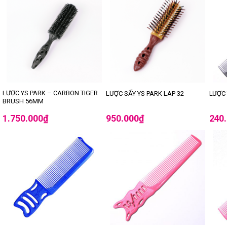
LƯỢC YS PARK – CARBON TIGER
LƯỢC SẤY YS PARK LAP 32
LƯỢC 
BRUSH 56MM
1.750.000
₫
950.000
₫
240
-13%