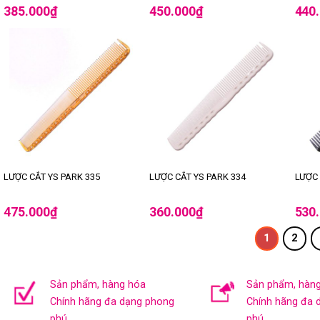
385.000
₫
450.000
₫
440
LƯỢC CẮT YS PARK 335
LƯỢC CẮT YS PARK 334
LƯỢC 
475.000
₫
360.000
₫
530
1
2
Sản phẩm, hàng hóa
Sản phẩm, hàn
Chính hãng đa dạng phong
Chính hãng đa 
phú.
phú.