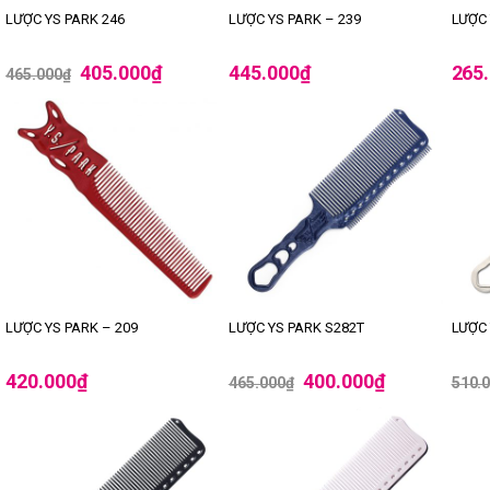
LƯỢC YS PARK 246
LƯỢC YS PARK – 239
LƯỢC 
405.000
₫
445.000
₫
265
465.000
₫
-14%
-
LƯỢC YS PARK – 209
LƯỢC YS PARK S282T
LƯỢC 
420.000
₫
400.000
₫
465.000
₫
510.