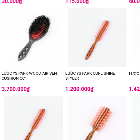
30.000
₫
115.000
₫
60.
LƯỢC YS PARK WOOD AIR VENT
LƯỢC YS PARK CURL SHINE
LƯỢC 
CUSHION CC1
STYLER
3.700.000
₫
1.200.000
₫
1.4