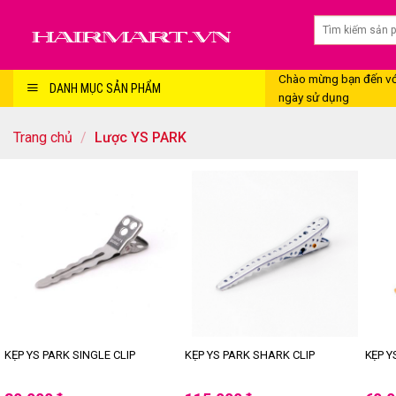
Skip
to
content
Chào mừng bạn đến với
DANH MỤC SẢN PHẨM
ngày sử dụng
Trang chủ
/
Lược YS PARK
KẸP YS PARK SINGLE CLIP
KẸP YS PARK SHARK CLIP
KẸP Y