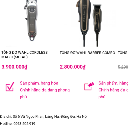
TÔNG ĐƠ WAHL CORDLESS
TÔNG ĐƠ WAHL BARBER COMBO
TÔNG 
MAGIC (METAL)
3.900.000
₫
2.800.000
₫
5.29
Sản phẩm, hàng hóa
Sản phẩm, hàn
Chính hãng đa dạng phong
Chính hãng đa 
phú.
phú.
Địa chỉ: Số 6 Vũ Ngọc Phan, Láng Hạ, Đống Đa, Hà Nội
Hotline:
0913.505.919