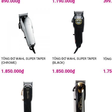
890.000
₫
1.190.000
₫
399
TÔNG ĐƠ WAHL SUPER TAPER
TÔNG ĐƠ WAHL SUPER TAPER
TÔNG
(CHROME)
(BLACK)
1.850.000
₫
1.850.000
₫
1.7
-3%