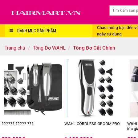
Skip
to
content
Chào mừng bạn đến với
DANH MỤC SẢN PHẨM
ngày sử dụng
Trang chủ
/
Tông Đơ WAHL
/
Tông Đơ Cắt Chính
WAHL 
?????? ????? ???
WAHL CORDLESS GROOM PRO
tóc gi