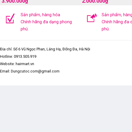
3.900.000
₫
2.000.000
₫
Sản phẩm, hàng hóa
Sản phẩm, hàn
Chính hãng đa dạng phong
Chính hãng đa 
phú.
phú.
Địa chỉ: Số 6 Vũ Ngọc Phan, Láng Hạ, Đống Đa, Hà Nội
Hotline:
0913.505.919
Website: hairmart.vn
Email: Dungcutoc.com@gmail.com