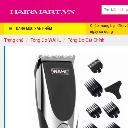
Skip
to
content
Chào mừng bạn đến với
DANH MỤC SẢN PHẨM
ngày sử dụng
Trang chủ
/
Tông Đơ WAHL
/
Tông Đơ Cắt Chính