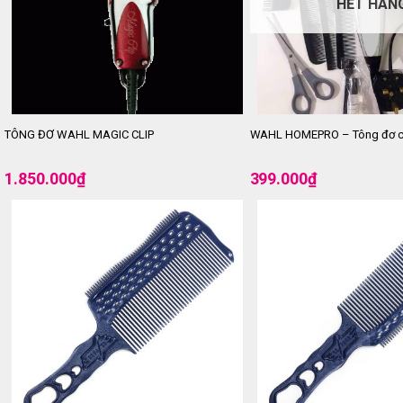
HẾT HÀN
TÔNG ĐƠ WAHL MAGIC CLIP
WAHL HOMEPRO – Tông đơ cắt
1.850.000
₫
399.000
₫
-12%
-14%