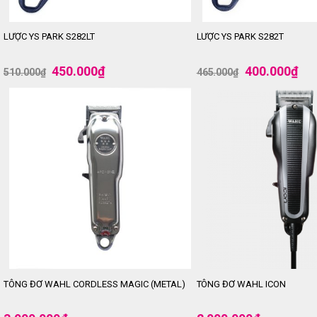
LƯỢC YS PARK S282LT
LƯỢC YS PARK S282T
450.000
₫
400.000
₫
510.000
₫
465.000
₫
TÔNG ĐƠ WAHL CORDLESS MAGIC (METAL)
TÔNG ĐƠ WAHL ICON