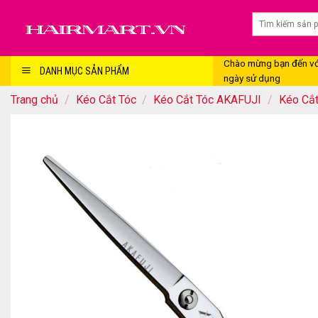
Skip
to
content
Chào mừng bạn đến với
DANH MỤC SẢN PHẨM
ngày sử dụng
Trang chủ
/
Kéo Cắt Tóc
/
Kéo Cắt Tóc AKAFUJI
/
Kéo Cắ