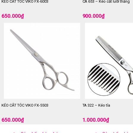
KÉO CẮT TÓC VIKO FX-6003
CA 653 – Kéo cắt lưỡi thẳng
650.000
₫
900.000
₫
KÉO CẮT TÓC VIKO FX-5503
TA 322 – Kéo tỉa
650.000
₫
1.000.000
₫