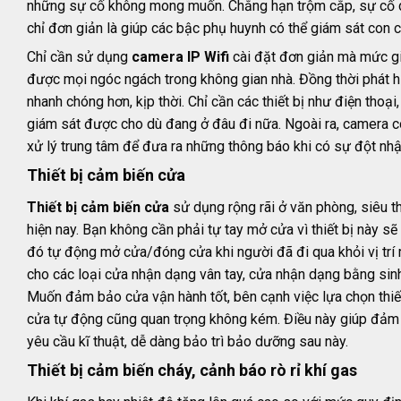
những sự cố không mong muốn. Chẳng hạn trộm cắp, sự cố 
chỉ đơn giản là giúp các bậc phụ huynh có thể giám sát con c
Chỉ cần sử dụng
camera IP Wifi
cài đặt đơn giản mà mức gi
được mọi ngóc ngách trong không gian nhà. Đồng thời phát 
nhanh chóng hơn, kịp thời. Chỉ cần các thiết bị như điện thoại,
giám sát được cho dù đang ở đâu đi nữa. Ngoài ra, camera c
xử lý trung tâm để đưa ra những thông báo khi có sự đột nhậ
Thiết bị cảm biến cửa
Thiết bị cảm biến cửa
sử dụng rộng rãi ở văn phòng, siêu t
hiện nay. Bạn không cần phải tự tay mở cửa vì thiết bị này sẽ
đó tự động mở cửa/đóng cửa khi người đã đi qua khỏi vị trí 
cho các loại cửa nhận dạng vân tay, cửa nhận dạng bằng sinh
Muốn đảm bảo cửa vận hành tốt, bên cạnh việc lựa chọn thiết b
cửa tự động cũng quan trọng không kém. Điều này giúp đả
yêu cầu kĩ thuật, dễ dàng bảo trì bảo dưỡng sau này.
Thiết bị cảm biến cháy, cảnh báo rò rỉ khí gas