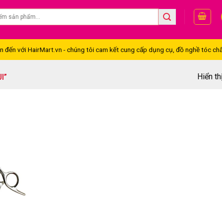
đến với HairMart.vn - chúng tôi cam kết cung cấp dụng cụ, đồ nghề tóc chấ
Hiển th
I”