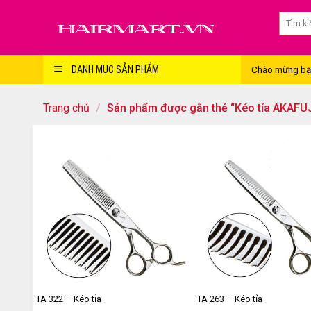
Skip
to
content
Chào mừng bạn 
DANH MỤC SẢN PHẨM
Trang chủ
/
Sản phẩm được gắn thẻ “Kéo tỉa AKAFUJ
TA 322 – Kéo tỉa
TA 263 – Kéo tỉa