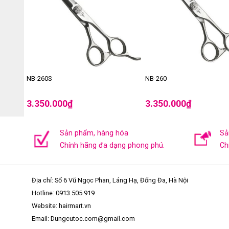
NB-260S
NB-260
3.350.000
₫
3.350.000
₫
Sản phẩm, hàng hóa
Sả
Chính hãng đa dạng phong phú.
Ch
Địa chỉ: Số 6 Vũ Ngọc Phan, Láng Hạ, Đống Đa, Hà Nội
Hotline:
0913.505.919
Website: hairmart.vn
Email: Dungcutoc.com@gmail.com