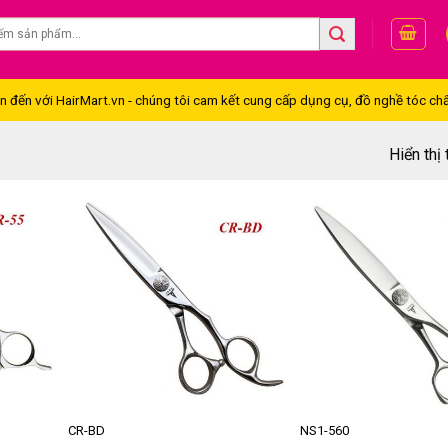
đến với HairMart.vn - chúng tôi cam kết cung cấp dụng cụ, đồ nghề tóc chấ
Hiển thị
CR-BD
NS1-560